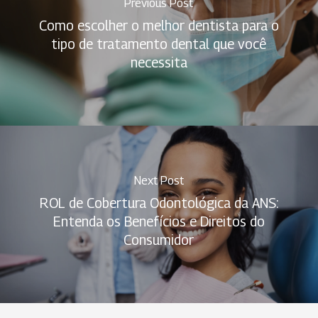
Previous Post
Como escolher o melhor dentista para o
tipo de tratamento dental que você
necessita
Next Post
ROL de Cobertura Odontológica da ANS:
Entenda os Benefícios e Direitos do
Consumidor