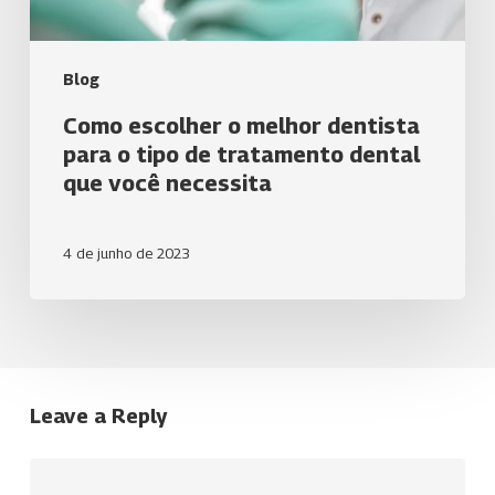
de
tratamento
dental
Blog
que
você
Como escolher o melhor dentista
necessita
para o tipo de tratamento dental
que você necessita
4 de junho de 2023
Leave a Reply