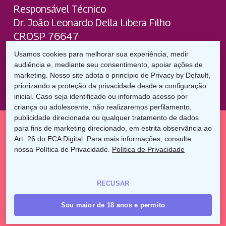
Responsável Técnico
Dr. João Leonardo Della Libera Filho
CROSP 76647
Usamos cookies para melhorar sua experiência, medir
Verificada por
audiência e, mediante seu consentimento, apoiar ações de
marketing. Nosso site adota o princípio de Privacy by Default,
priorizando a proteção da privacidade desde a configuração
inicial. Caso seja identificado ou informado acesso por
criança ou adolescente, não realizaremos perfilamento,
publicidade direcionada ou qualquer tratamento de dados
para fins de marketing direcionado, em estrita observância ao
Art. 26 do ECA Digital. Para mais informações, consulte
© 2026 Uniodonto Athenas Paulista. Rua Santo Andre, 344-
nossa Política de Privacidade.
Política de Privacidade
340 | Nova Jaboticabal | 14890-000 | (16)3203-8500 |
Resp. Técnico Dr. Dr João Leonardo Della Libera Filho CROSP
76647
RECUSAR
twitter
facebook
youtube
instagram
Sou maior de 18 anos e permito