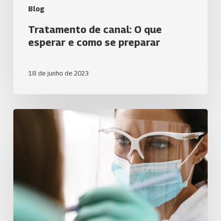
Blog
Tratamento de canal: O que
esperar e como se preparar
18 de junho de 2023
Como
escolher
o
melhor
dentista
para
o
tipo