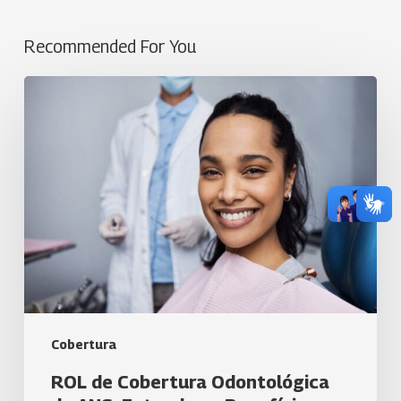
Recommended For You
ROL
de
Cobertura
Odontológica
da
ANS:
Entenda
os
Benefícios
e
Direitos
Cobertura
do
Consumidor
ROL de Cobertura Odontológica