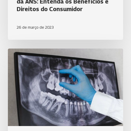
da ANS: Entenda os Benefícios e
Direitos do Consumidor
26 de março de 2023
Tratamento
de
canal:
O
que
esperar
e
como
se
preparar